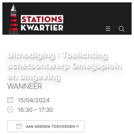
Ga
naar
de
inhoud
Zoeken
Zoeken
Uitnodiging : Toelichting
schetsontwerp Omegaplein
en omgeving
WANNEER
15/04/2024
16:30 – 17:30
AAN AGENDA TOEVOEGEN