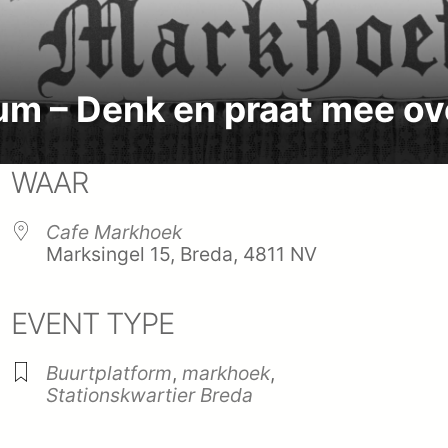
um – Denk en praat mee ov
WAAR
Cafe Markhoek
Marksingel 15, Breda, 4811 NV
EVENT TYPE
endar
iCalendar
Office
Buurtplatform
,
markhoek
,
Stationskwartier Breda