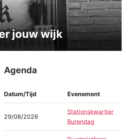
er jouw wijk
Agenda
Datum/Tijd
Evenement
Stationskwartier
 365
Outlook Live
29/08/2026
Burendag