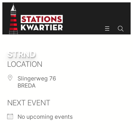
Ga
naar
de
inhoud
Zoeken
Zoeken
STRND
LOCATION
Slingerweg 76
BREDA
NEXT EVENT
No upcoming events