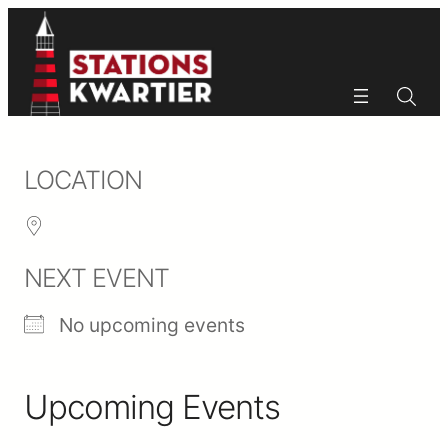
Ga
naar
de
inhoud
Zoeken
Zoeken
LOCATION
NEXT EVENT
No upcoming events
Upcoming Events