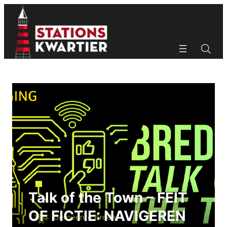
Ga
naar
de
inhoud
Zoeken
Zoeken
Talk of the Town – FEIT
OF FICTIE: NAVIGEREN