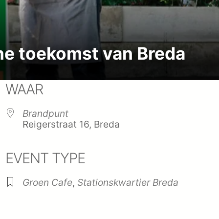
ne toekomst van Breda
WAAR
Brandpunt
Reigerstraat 16, Breda
EVENT TYPE
endar
iCalendar
Office
Groen Cafe
,
Stationskwartier Breda