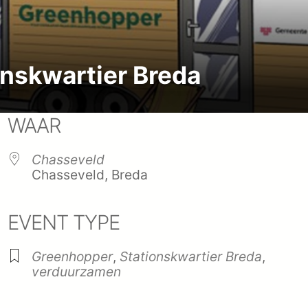
onskwartier Breda
WAAR
Chasseveld
Chasseveld, Breda
EVENT TYPE
endar
iCalendar
Office
Greenhopper
,
Stationskwartier Breda
,
verduurzamen