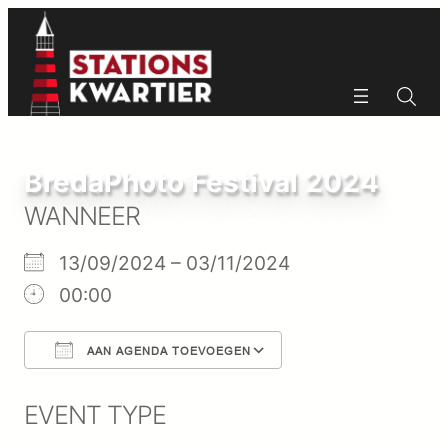
Ga
naar
de
inhoud
Zoeken
Zoeken
BredaPhoto Festival 2024
WANNEER
13/09/2024 – 03/11/2024
00:00
AAN AGENDA TOEVOEGEN
Download ICS
Google Calenda
EVENT TYPE