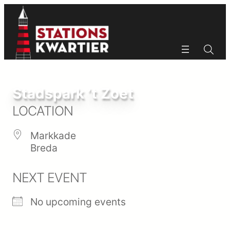
Ga
naar
de
inhoud
Zoeken
Zoeken
Stadspark ’t Zoet
LOCATION
Markkade
Breda
NEXT EVENT
No upcoming events