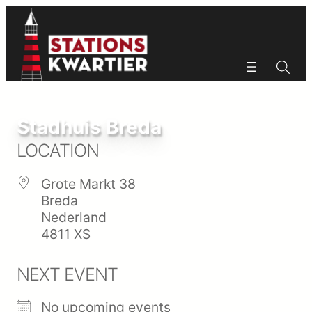
Ga
naar
de
inhoud
Zoeken
Zoeken
Stadhuis Breda
LOCATION
Grote Markt 38
Breda
Nederland
4811 XS
NEXT EVENT
No upcoming events