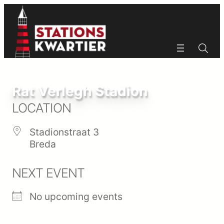
Ga
naar
de
inhoud
Zoeken
Zoeken
Rat Verlegh Stadion
LOCATION
Stadionstraat 3
Breda
NEXT EVENT
No upcoming events