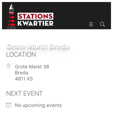
Ga
naar
de
inhoud
Zoeken
Zoeken
Grote Markt Breda
LOCATION
Grote Markt 38
Breda
4811 XS
NEXT EVENT
No upcoming events