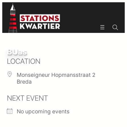
Ga
naar
de
inhoud
Zoeken
Zoeken
BUas
LOCATION
Monseigneur Hopmansstraat 2
Breda
NEXT EVENT
No upcoming events