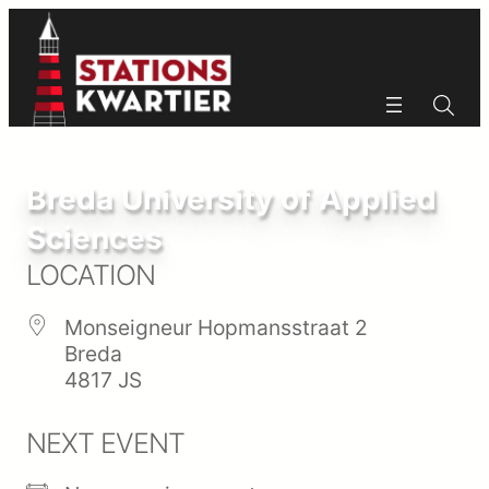
Ga
naar
de
inhoud
Zoeken
Zoeken
Breda University of Applied
Sciences
LOCATION
Monseigneur Hopmansstraat 2
Breda
4817 JS
NEXT EVENT