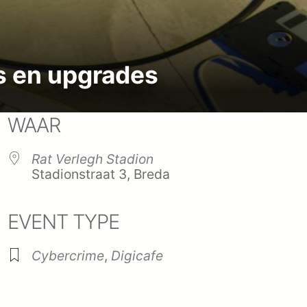
s en upgrades
WAAR
Rat Verlegh Stadion
Stadionstraat 3, Breda
EVENT TYPE
endar
iCalendar
Office
Cybercrime
,
Digicafe