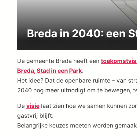
Breda in 2040: een St
De gemeente Breda heeft een
toekomstvis
Breda, Stad in een Park
.
Het idee? Dat de openbare ruimte – van stra
2040 nog meer uitnodigt om te bewegen, te
De
visie
laat zien hoe we samen kunnen zorg
gastvrij blijft.
Belangrijke keuzes moeten worden gemaak