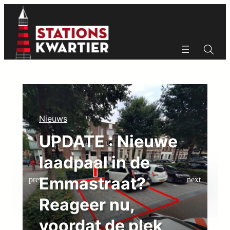
Ga
naar
de
inhoud
Zoeken
Zoeken
Nieuws
UPDATE : Nieuwe
N
laadpaal in de
Emmastraat?
Reageer nu,
voordat de plek