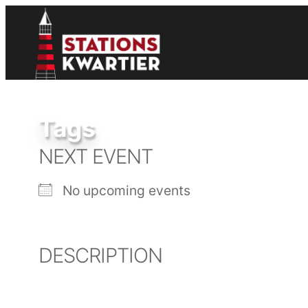
Ga
naar
de
Zoek
inhoud
Tags
NEXT EVENT
No upcoming events
DESCRIPTION