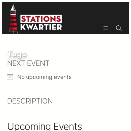
Ga
naar
de
inhoud
Zoeken
Zoeken
Tags
NEXT EVENT
No upcoming events
DESCRIPTION
Upcoming Events