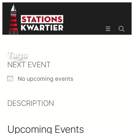
Ga
naar
de
inhoud
Zoeken
Zoeken
Tags
NEXT EVENT
No upcoming events
DESCRIPTION
Upcoming Events